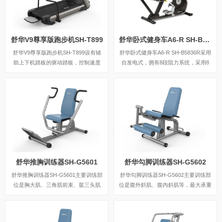
舒华V9尊享版跑步机SH-T899
舒华卧式健身车A6-R SH-B5836R
舒华V9尊享版跑步机SH-T899设有辅
舒华卧式健身车A6-R SH-B5836R采用
助上下机踏板的驱动踏板，控制速度
自发电式，拥有8段阻力系统，采用8
在-5至10km/h内可调，坡度也可在-3
段手段旋钮控制，飞轮重量是7kg，步
至15%内可调，跑台尺寸是580×1570
幅为19寸。
mm，持续马力是AC 3.0HP。
舒华推胸训练器SH-G5601
舒华勾脚训练器SH-G5602
舒华推胸训练器SH-G5601主要训练部
舒华勾脚训练器SH-G5602主要训练部
位是胸大肌、三角肌前束、肱三头肌
位是腹外斜肌、腹内斜肌等，最大承重
等，最大承重是150kg。
是150kg。