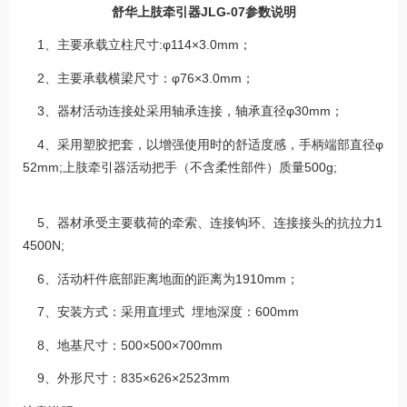
舒华上肢牵引器JLG-07参数说明
1、主要承载立柱尺寸:φ114×3.0mm；
2、主要承载横梁尺寸：φ76×3.0mm；
3、器材活动连接处采用轴承连接，轴承直径φ30mm；
4、采用塑胶把套，以增强使用时的舒适度感，手柄端部直径φ
52mm;上肢牵引器活动把手（不含柔性部件）质量500g;
5、器材承受主要载荷的牵索、连接钩环、连接接头的抗拉力1
4500N;
6、活动杆件底部距离地面的距离为1910mm；
7、安装方式：采用直埋式 埋地深度：600mm
8、地基尺寸：500×500×700mm
9、外形尺寸：835×626×2523mm