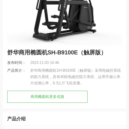
舒华商用椭圆机SH-B9100E（触屏版）
发布时间：
2023-11-03 10:46
产品简介：
舒华商用椭圆机SH-B9100E（触屏版）采用电磁控系统
的阻力系统，具有40段电磁控阻力系统，运用手握心率
片侦测心率，9.3公斤飞轮质量。
商用椭圆机更多优惠
产品介绍