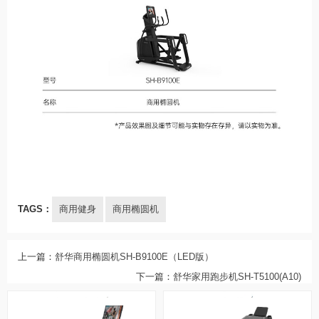
TAGS：
商用健身
商用椭圆机
上一篇：
舒华商用椭圆机SH-B9100E（LED版）
下一篇：
舒华家用跑步机SH-T5100(A10)