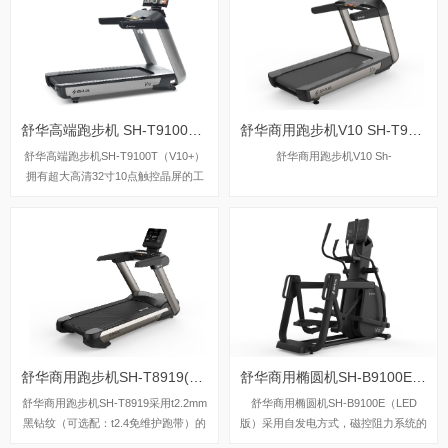
舒华高端跑步机 SH-T9100T（V10+）
舒华商用跑步机V10 SH-T9100
舒华高端跑步机SH-T9100T（V10+）
舒华商用跑步机V10 Sh-
拥有超大高清32寸10点触控晶屏的工
业屏，具有扫码、刷卡、人脸识别等多
种智能登录方式，方便快捷，并且有在
线教学、专业健身模式随意切换，让您
开启科学健身。
舒华商用跑步机SH-T8919(V9)
舒华商用椭圆机SH-B9100E（LED版）
舒华商用跑步机SH-T8919采用t2.2mm
舒华商用椭圆机SH-B9100E（LED
黑钻纹（可选配：t2.4免维护跑带）的
版）采用自发电方式，磁控阻力系统的
跑带，，选用手握心率测试 自带心率
阻力系统，可以设定40段阻力段，最