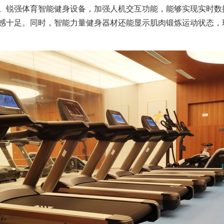
。锐强体育智能健身设备，加强人机交互功能，能够实现实时数
感十足。同时，智能力量健身器材还能显示肌肉锻炼运动状态，