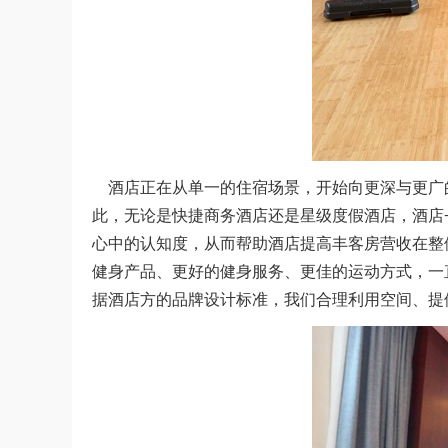
酒店正在从单一的住宿场景，开始向更深与更广
此，无论是快捷商务酒店还是星级度假酒店，酒店
心中的认知度，从而帮助酒店提高丰客房营收在整
健身产品、更好的健身服务、更佳的运动方式，一
据酒店方的品牌设计标准，我们合理利用空间、提