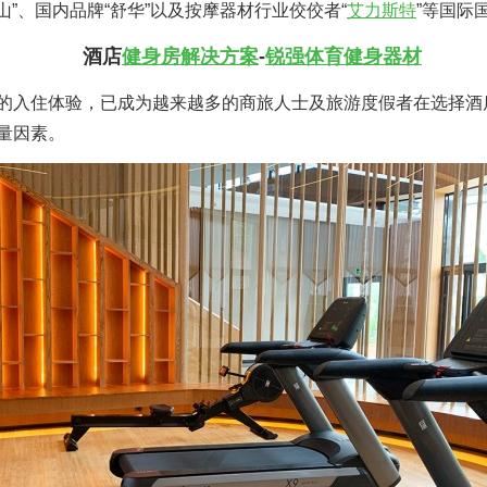
山”、国内品牌“舒华”以及按摩器材行业佼佼者“
艾力斯特
”等国际
酒店
健身房解决方案
-
锐强体育健身器材
的入住体验，已成为越来越多的商旅人士及旅游度假者在选择酒
量因素。