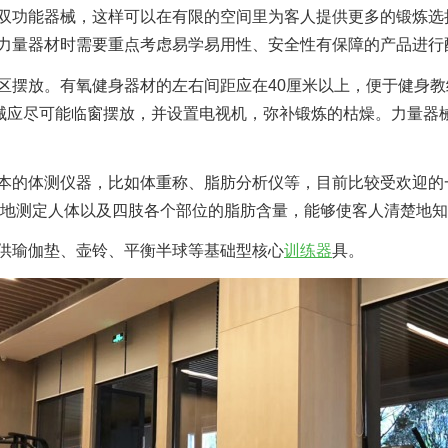
双功能器械，这样可以在有限的空间里为客人提供更多的锻炼选
力量器材时需要重点考虑易学易用性、安全性有保障的产品进行
区摆放。有氧健身器材的左右间距应在40厘米以上，便于健身
器械应尽可能临窗摆放，并设置电视机，弥补锻炼的枯燥。力量器
本的体测仪器，比如体重称、脂肪分析仪等，目前比较受欢迎的
便地测定人体以及四肢各个部位的脂肪含量，能够使客人清楚地
供瑜伽垫、壶铃、平衡半球等基础型核心
训练器
具。