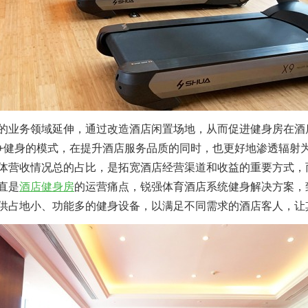
的业务领域延伸，通过改造酒店闲置场地，从而促进健身房在酒
+健身的模式，在提升酒店服务品质的同时，也更好地渗透辐射
体营收情况总的占比，是拓宽酒店经营渠道和收益的重要方式，
直是
酒店健身房
的运营痛点，锐强体育酒店系统健身解决方案，
供占地小、功能多的健身设备，以满足不同需求的酒店客人，让