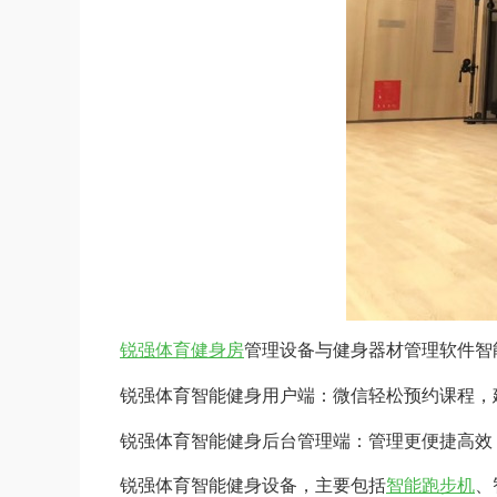
锐强体育健身房
管理设备与健身器材管理软件智
锐强体育智能健身用户端：微信轻松预约课程，
锐强体育智能健身后台管理端：管理更便捷高效，
锐强体育智能健身设备，主要包括
智能跑步机
、