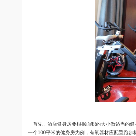
首先，酒店健身房要根据面积的大小做适当的健
一个100平米的健身房为例，有氧器材应配置跑步机