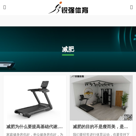
开云体育-开云| 开云官方网站
减肥
减肥为什么要提高基础代谢,什么叫基础代谢
减肥的目的不是瘦而美，是为了健康美
家庭健身房也好，单位健身房也好，为
我们要经常进行体育运动，也要坚持下