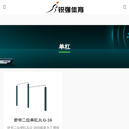
开云体育-开云| 开云官方网站
单杠
舒华二位单杠JLG-16
舒华二位单杠JLG-16功能是为了增强