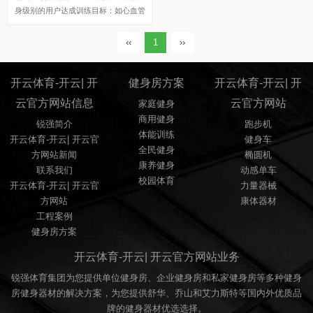
身级别的用户达成训练目标：如心血管
耐力、力量、灵活性、速度、能力、协
调性、平衡、敏捷性等等各种能力的有
‹‹
1
››
效训练。
开云体育-开云| 开
健身房方案
开云体育-开云| 开
云官方网站信息
云官方网站
家庭健身
商用健身
锐强简介
跑步机
体能训练
开云体育-开云| 开云官
健身车
全民健身
方网站新闻
椭圆机
康养健身
联系我们
动感单车
校园体育
开云体育-开云| 开云官
力量器械
方网站
康体器材
工程案例
健身房方案
开云体育-开云| 开云官方网站业务
锐强体育集团为您提供单位健身房、企业健身房和私家健身房等多种健身
房健身器材的解决方案，为您提供舒华、乔山和艾力斯特等国内外优质品
牌的健身器材优选选择。