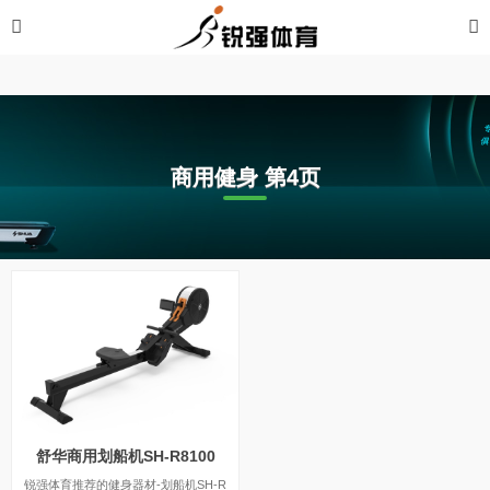
开云体育-开云| 开云官方网站
商用健身 第4页
舒华商用划船机SH-R8100
锐强体育推荐的健身器材-划船机SH-R